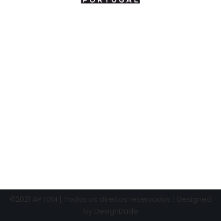
©2021 APTDM | Todos os direitos reservados | Designed
by
DesignDude